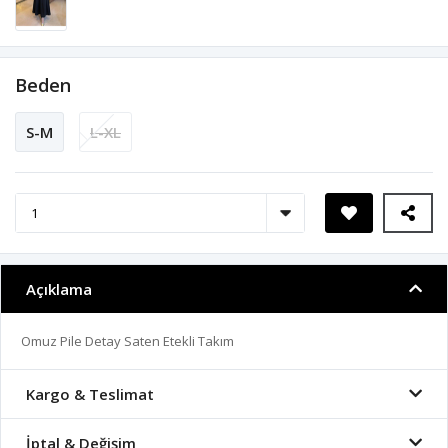
Beden
S-M
L-XL
Açıklama
Omuz Pile Detay Saten Etekli Takım
Kargo & Teslimat
İptal & Değişim