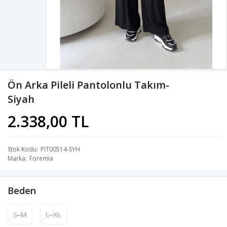
Ön Arka Pileli Pantolonlu Takım-
Siyah
2.338,00 TL
Stok Kodu
PİT00514-SYH
Marka
Foremia
Beden
S-M
L-XL