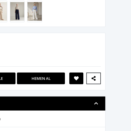
LE
HEMEN AL
n