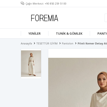
Çağrı Merkezi: +90 850 259 51 00
YENILER
TUNIK & GÖMLEK
PANT
Anasayfa
TESETTÜR GİYİM
Pantolon
Pileli Kemer Detay A