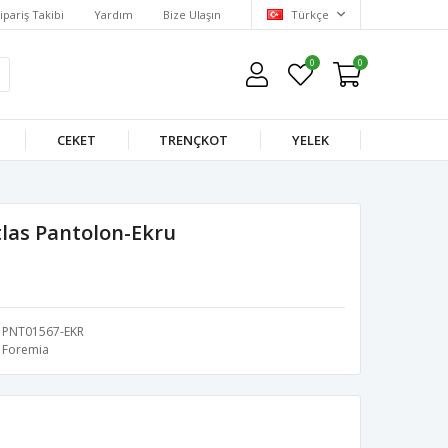
ipariş Takibi
Yardım
Bize Ulaşın
Türkçe
0
0
CEKET
TRENÇKOT
YELEK
tlas Pantolon-Ekru
PNT01567-EKR
Foremia