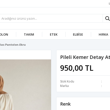
S
OLON
TAKIM
ETEK
ELBISE
HIRKA
tlas Pantolon-Ekru
Pileli Kemer Detay A
950,00 TL
Stok Kodu
Marka
Renk