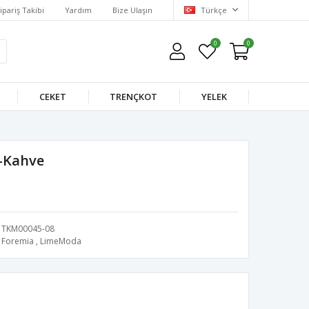
ipariş Takibi
Yardım
Bize Ulaşın
Türkçe
0
0
CEKET
TRENÇKOT
YELEK
-Kahve
TKM00045-08
Foremia
,
LimeModa