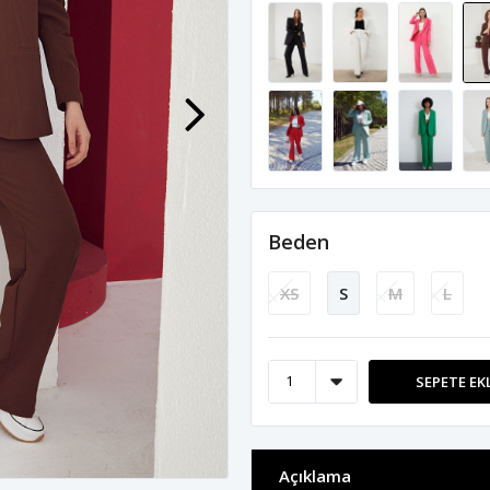
Beden
XS
S
M
L
SEPETE EK
Açıklama