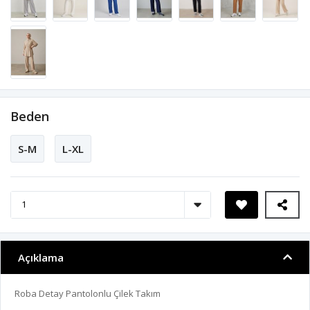
Beden
S-M
L-XL
Açıklama
Roba Detay Pantolonlu Çilek Takım