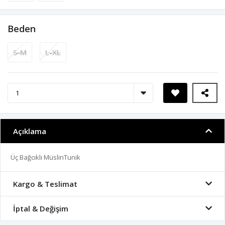
Beden
S-M
L-XL
Açıklama
Üç Bağcıklı MüslinTunik
Kargo & Teslimat
İptal & Değişim