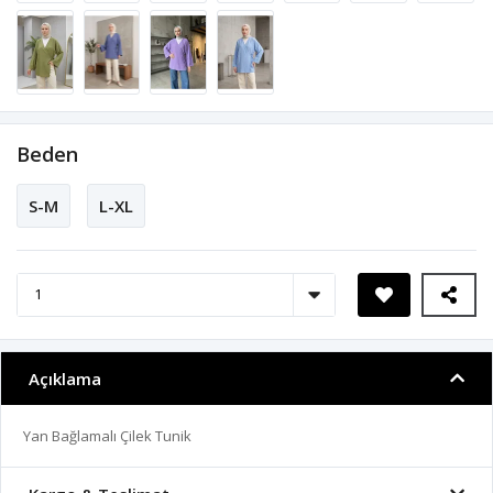
Beden
S-M
L-XL
Açıklama
Yan Bağlamalı Çilek Tunik