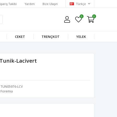
ipariş Takibi
Yardım
Bize Ulaşın
Türkçe
0
0
CEKET
TRENÇKOT
YELEK
Tunik-Lacivert
TUN05976-LCV
Foremia