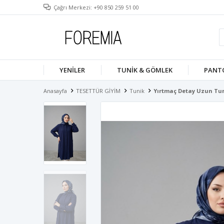
Çağrı Merkezi: +90 850 259 51 00
YENILER
TUNIK & GÖMLEK
PANT
Anasayfa
TESETTÜR GİYİM
Tunik
Yırtmaç Detay Uzun Tun