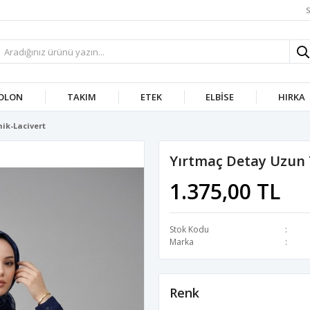
S
OLON
TAKIM
ETEK
ELBISE
HIRKA
ik-Lacivert
Yırtmaç Detay Uzun 
1.375,00 TL
Stok Kodu
Marka
Renk