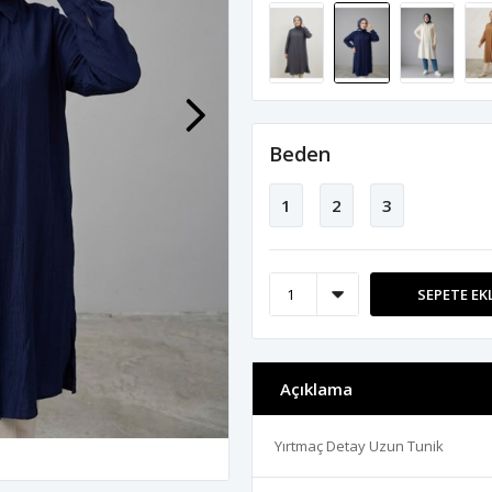
Beden
1
2
3
SEPETE EK
Açıklama
Yırtmaç Detay Uzun Tunik