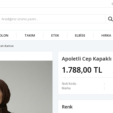
S
OLON
TAKIM
ETEK
ELBISE
HIRKA
ket-Kahve
Apoletli Cep Kapakl
1.788,00 TL
Stok Kodu
Marka
Renk