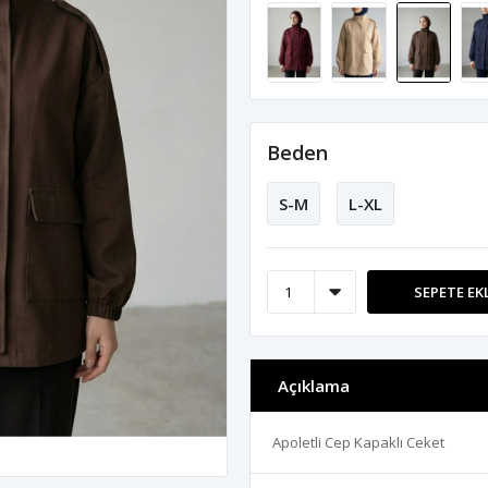
Beden
S-M
L-XL
SEPETE EK
Açıklama
Apoletli Cep Kapaklı Ceket