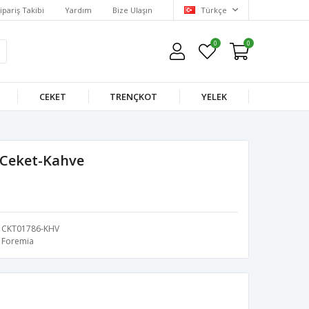
ipariş Takibi
Yardım
Bize Ulaşın
Türkçe
0
0
CEKET
TRENÇKOT
YELEK
ı Ceket-Kahve
CKT01786-KHV
Foremia