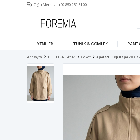
Çağrı Merkezi: +90 850 259 51 00
YENILER
TUNIK & GÖMLEK
PANT
Anasayfa
TESETTÜR GİYİM
Ceket
Apoletli Cep Kapaklı C