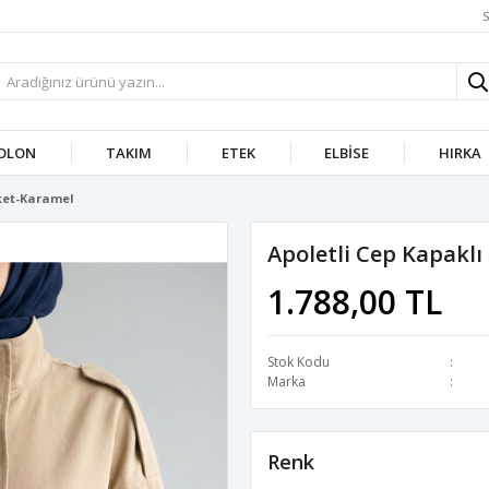
S
OLON
TAKIM
ETEK
ELBISE
HIRKA
eket-Karamel
Apoletli Cep Kapakl
1.788,00 TL
Stok Kodu
Marka
Renk