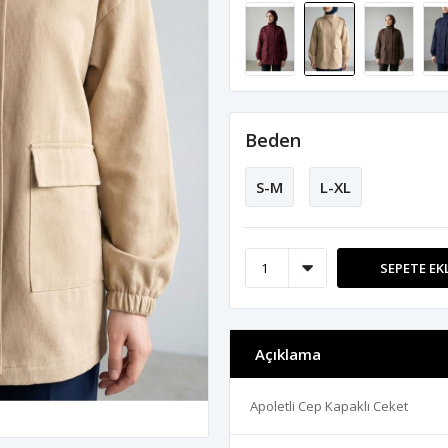
Beden
S-M
L-XL
SEPETE EK
Açıklama
Apoletli Cep Kapaklı Ceket