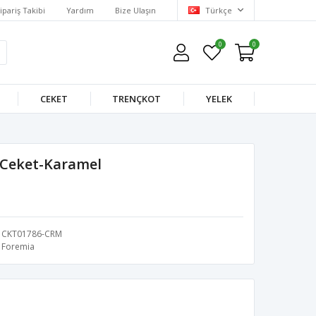
ipariş Takibi
Yardım
Bize Ulaşın
Türkçe
0
0
CEKET
TRENÇKOT
YELEK
ı Ceket-Karamel
CKT01786-CRM
Foremia