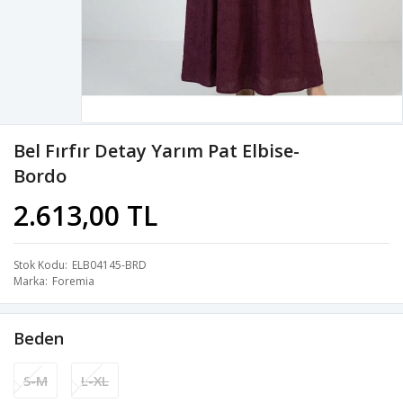
Bel Fırfır Detay Yarım Pat Elbise-
Bordo
2.613,00 TL
Stok Kodu
ELB04145-BRD
Marka
Foremia
Beden
S-M
L-XL