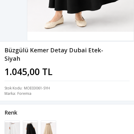
Büzgülü Kemer Detay Dubai Etek-
Siyah
1.045,00 TL
Stok Kodu
MOE03061-SYH
Marka
Foremia
Renk