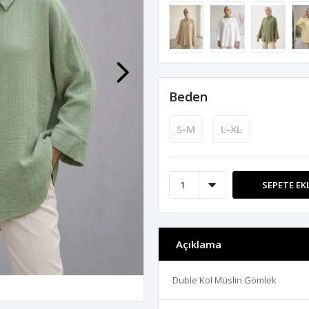
Beden
S-M
L-XL
SEPETE EK
Açıklama
Duble Kol Müslin Gömlek