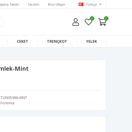
ipariş Takibi
Yardım
Bize Ulaşın
Türkçe
0
0
CEKET
TRENÇKOT
YELEK
ömlek-Mint
TUN05988-MNT
Foremia