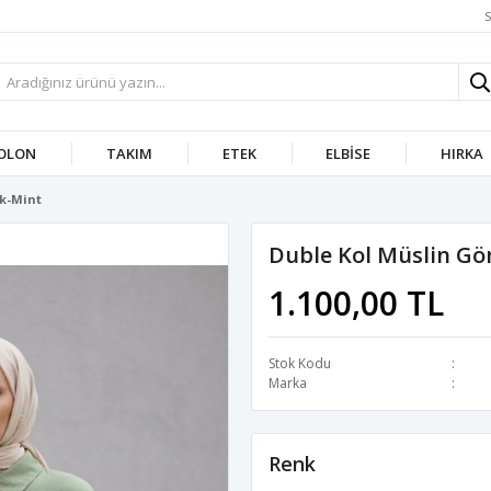
S
OLON
TAKIM
ETEK
ELBISE
HIRKA
k-Mint
Duble Kol Müslin G
1.100,00 TL
Stok Kodu
Marka
Renk