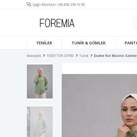
Çağrı Merkezi: +90 850 259 51 00
YENILER
TUNIK & GÖMLEK
PANT
Anasayfa
TESETTÜR GİYİM
Tunik
Duble Kol Müslin Gömle