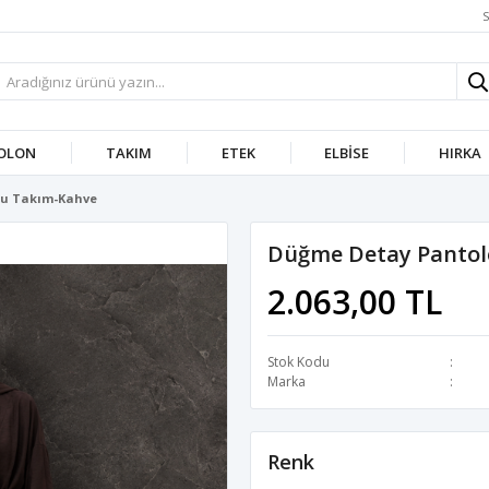
S
OLON
TAKIM
ETEK
ELBISE
HIRKA
lu Takım-Kahve
Düğme Detay Pantol
2.063,00 TL
Stok Kodu
Marka
Renk