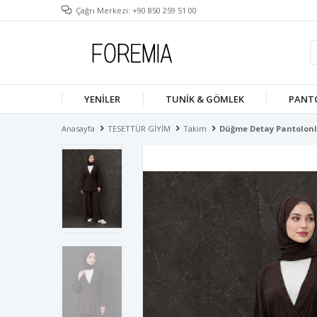
Çağrı Merkezi: +90 850 259 51 00
YENILER
TUNIK & GÖMLEK
PANT
Anasayfa
TESETTÜR GİYİM
Takım
Düğme Detay Pantolon