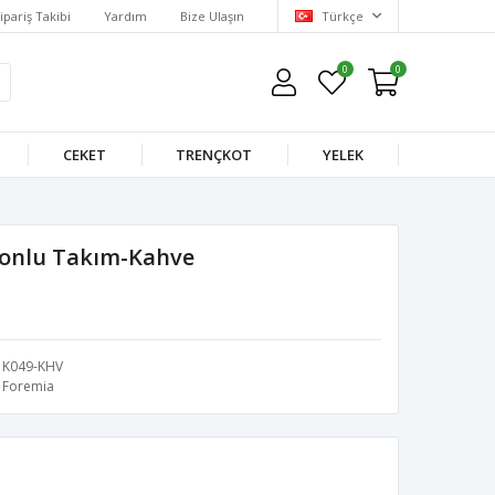
ipariş Takibi
Yardım
Bize Ulaşın
Türkçe
0
0
CEKET
TRENÇKOT
YELEK
onlu Takım-Kahve
K049-KHV
Foremia