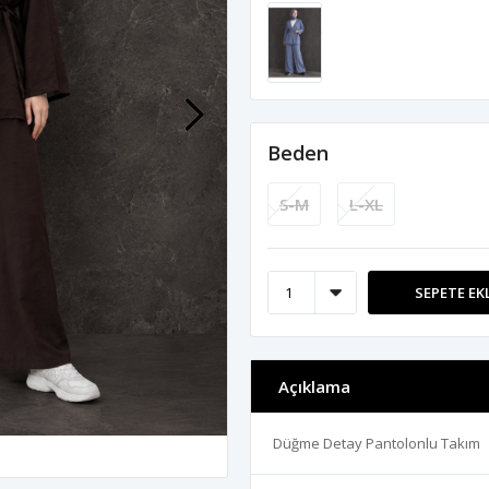
Beden
S-M
L-XL
SEPETE EK
Açıklama
Düğme Detay Pantolonlu Takım