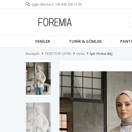
Çağrı Merkezi: +90 850 259 51 00
YENILER
TUNIK & GÖMLEK
PANT
Anasayfa
TESETTÜR GİYİM
Hırka
İpli Hırka-Bej