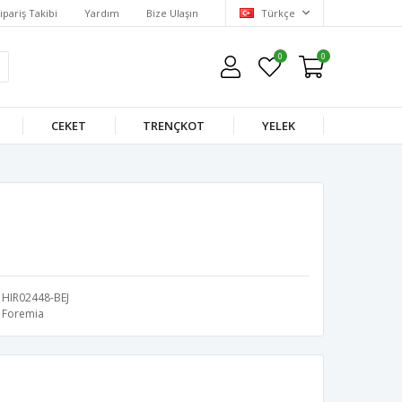
ipariş Takibi
Yardım
Bize Ulaşın
Türkçe
0
0
CEKET
TRENÇKOT
YELEK
HIR02448-BEJ
Foremia