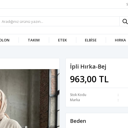
S
OLON
TAKIM
ETEK
ELBISE
HIRKA
İpli Hırka-Bej
963,00 TL
Stok Kodu
Marka
Beden