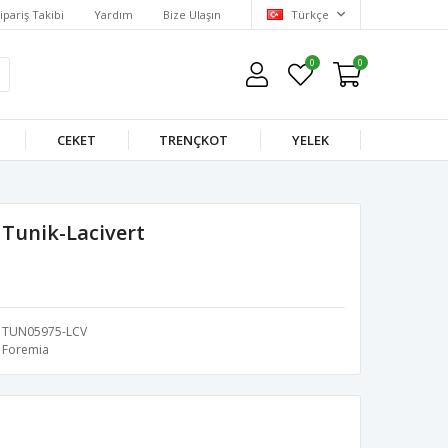
ipariş Takibi
Yardım
Bize Ulaşın
Türkçe
0
0
CEKET
TRENÇKOT
YELEK
 Tunik-Lacivert
TUN05975-LCV
Foremia