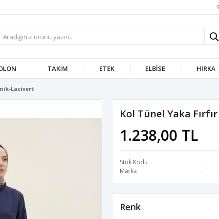
S
OLON
TAKIM
ETEK
ELBISE
HIRKA
nik-Lacivert
Kol Tünel Yaka Fırfır
1.238,00 TL
Stok Kodu
Marka
Renk