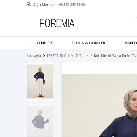
Çağrı Merkezi: +90 850 259 51 00
YENILER
TUNIK & GÖMLEK
PANT
Anasayfa
TESETTÜR GİYİM
Tunik
Kol Tünel Yaka Fırfır Tu