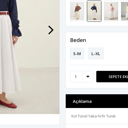
Beden
S-M
L-XL
SEPETE EK
Açıklama
Kol Tünel Yaka Fırfır Tunik