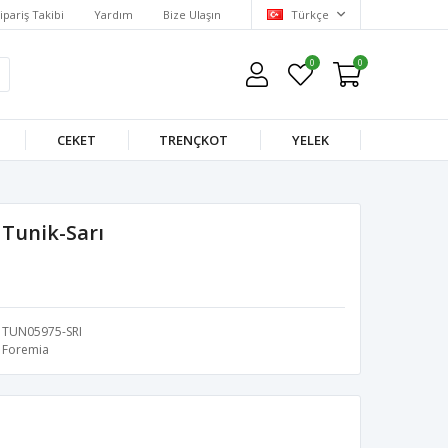
ipariş Takibi
Yardım
Bize Ulaşın
Türkçe
0
0
CEKET
TRENÇKOT
YELEK
 Tunik-Sarı
TUN05975-SRI
Foremia