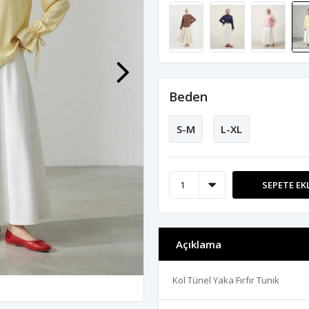
Beden
S-M
L-XL
SEPETE EK
Açıklama
Kol Tünel Yaka Fırfır Tunik