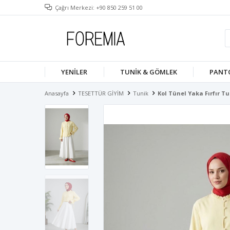
Çağrı Merkezi: +90 850 259 51 00
YENILER
TUNIK & GÖMLEK
PANT
Anasayfa
TESETTÜR GİYİM
Tunik
Kol Tünel Yaka Fırfır Tu