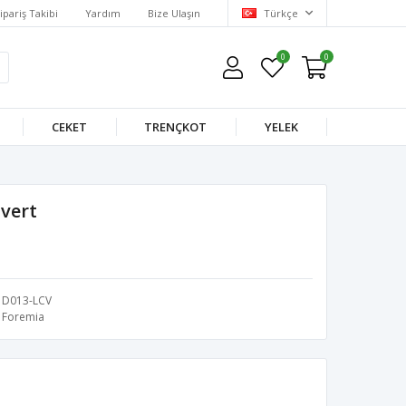
ipariş Takibi
Yardım
Bize Ulaşın
Türkçe
0
0
CEKET
TRENÇKOT
YELEK
ivert
D013-LCV
Foremia