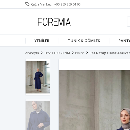
Çağrı Merkezi: +90 850 259 51 00
YENILER
TUNIK & GÖMLEK
PANT
Anasayfa
TESETTÜR GİYİM
Elbise
Pat Detay Elbise-Laciver