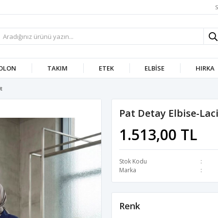
S
OLON
TAKIM
ETEK
ELBISE
HIRKA
t
Pat Detay Elbise-Lac
1.513,00 TL
Stok Kodu
Marka
Renk