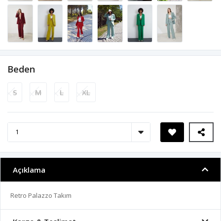
Beden
S
M
L
XL
Açıklama
Retro Palazzo Takım