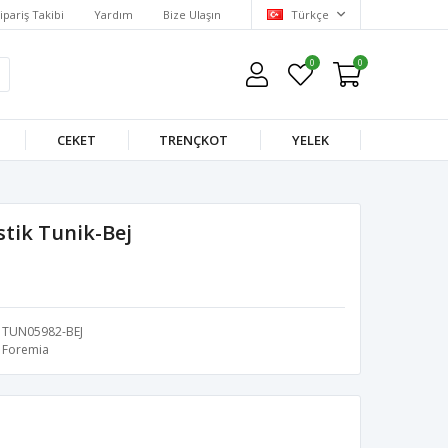
ipariş Takibi
Yardım
Bize Ulaşın
Türkçe
0
0
CEKET
TRENÇKOT
YELEK
stik Tunik-Bej
TUN05982-BEJ
Foremia