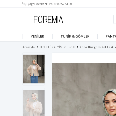
Çağrı Merkezi: +90 850 259 51 00
YENILER
TUNIK & GÖMLEK
PANT
Anasayfa
TESETTÜR GİYİM
Tunik
Roba Büzgülü Kol Lastik