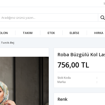
S
OLON
TAKIM
ETEK
ELBISE
HIRKA
 Tunik-Bej
Roba Büzgülü Kol La
756,00 TL
Stok Kodu
Marka
Renk