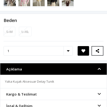
Beden
S-M
L-XL
Açıklama
Yaka Kuşak Aksesuar Detay Tunik
Kargo & Teslimat
İptal & Değişim