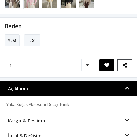
Beden
S-M
L-XL
Açıklama
Yaka Kuşak Aksesuar Detay Tunik
Kargo & Teslimat
İptal & Değişim