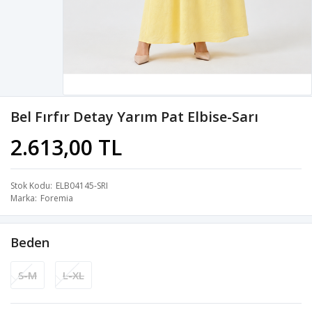
Bel Fırfır Detay Yarım Pat Elbise-Sarı
2.613,00 TL
Stok Kodu
ELB04145-SRI
Marka
Foremia
Beden
S-M
L-XL