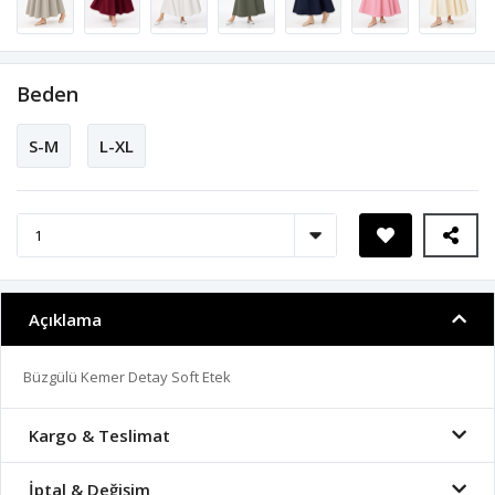
Beden
S-M
L-XL
Açıklama
Büzgülü Kemer Detay Soft Etek
Kargo & Teslimat
İptal & Değişim