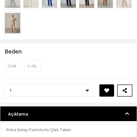
Beden
S-M
L-XL
Açıklama
Roba Detay Pantolonlu Çilek Takım