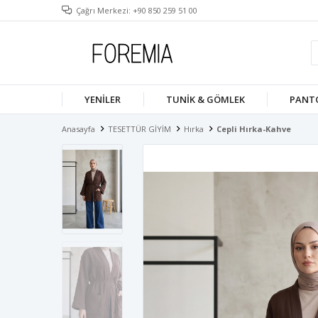
Çağrı Merkezi: +90 850 259 51 00
YENILER
TUNIK & GÖMLEK
PANT
Anasayfa
TESETTÜR GİYİM
Hırka
Cepli Hırka-Kahve