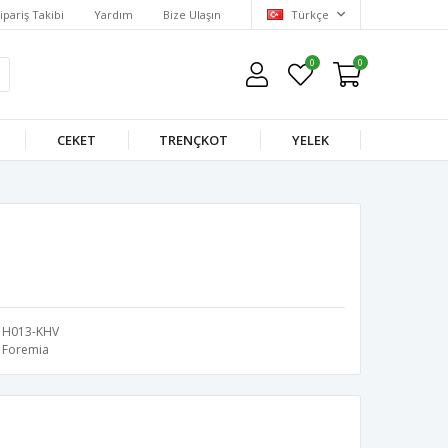
ipariş Takibi
Yardım
Bize Ulaşın
Türkçe
0
0
CEKET
TRENÇKOT
YELEK
H013-KHV
Foremia