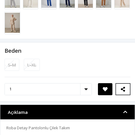
Beden
S-M
L-XL
Açıklama
Roba Detay Pantolonlu Çilek Takım