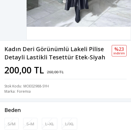
Kadın Deri Görünümlü Lakeli Pilise
%23
i̇ndi̇ri̇m
Detayli Lastikli Tesettür Etek-Siyah
200,00 TL
260,00 TL
Stok Kodu
MOE02988-SYH
Marka
Foremia
Beden
S/M
S-M
L-XL
L/XL